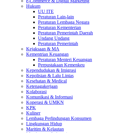
e-Commerce & Digital Marketing
Hukum
UU ITE
Peraturan Lain-lain
Peraturan Lembaga Negara
Peraturan Kementerian
Peraturan Pemerintah Daerah
Undang Undang
Peraturan Pemerintah
Kejaksaan & MA
Kementrian Keuangan
Peraturan Menteri Keuangan
Perpustakaan Kemenkeu
Kependudukan & Imigrasi
Kepolisian & Lalu Lintas
Kesehatan & Medical
Ketenagakerjaan
Kolaborasi
Komunikasi & Informasi
Koperasi & UMKN
KPK
Kuliner
Lembaga Perlindungan Konsumen
Lingkungan Hidup
Maritim & Kelautan