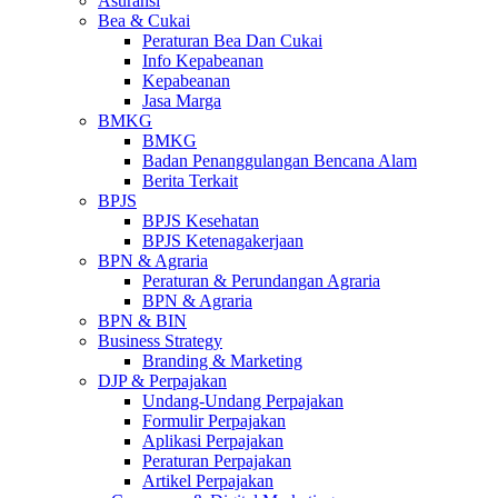
Asuransi
Bea & Cukai
Peraturan Bea Dan Cukai
Info Kepabeanan
Kepabeanan
Jasa Marga
BMKG
BMKG
Badan Penanggulangan Bencana Alam
Berita Terkait
BPJS
BPJS Kesehatan
BPJS Ketenagakerjaan
BPN & Agraria
Peraturan & Perundangan Agraria
BPN & Agraria
BPN & BIN
Business Strategy
Branding & Marketing
DJP & Perpajakan
Undang-Undang Perpajakan
Formulir Perpajakan
Aplikasi Perpajakan
Peraturan Perpajakan
Artikel Perpajakan