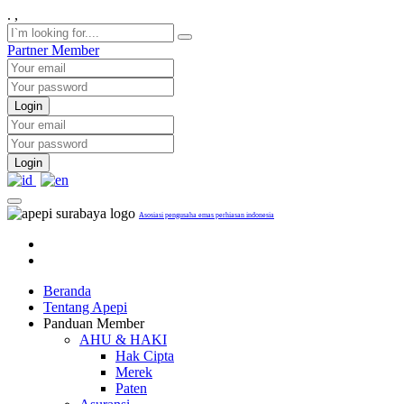
.
,
Partner
Member
Login
Login
Asosiasi pengusaha emas perhiasan indonesia
Beranda
Tentang Apepi
Panduan Member
AHU & HAKI
Hak Cipta
Merek
Paten