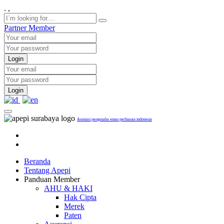
.
,
Partner
Member
Login
Login
Asosiasi pengusaha emas perhiasan indonesia
Beranda
Tentang Apepi
Panduan Member
AHU & HAKI
Hak Cipta
Merek
Paten