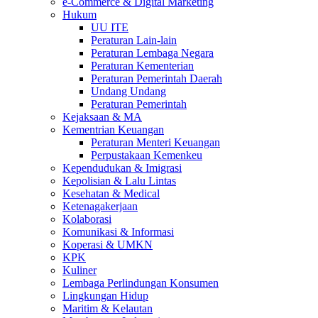
e-Commerce & Digital Marketing
Hukum
UU ITE
Peraturan Lain-lain
Peraturan Lembaga Negara
Peraturan Kementerian
Peraturan Pemerintah Daerah
Undang Undang
Peraturan Pemerintah
Kejaksaan & MA
Kementrian Keuangan
Peraturan Menteri Keuangan
Perpustakaan Kemenkeu
Kependudukan & Imigrasi
Kepolisian & Lalu Lintas
Kesehatan & Medical
Ketenagakerjaan
Kolaborasi
Komunikasi & Informasi
Koperasi & UMKN
KPK
Kuliner
Lembaga Perlindungan Konsumen
Lingkungan Hidup
Maritim & Kelautan