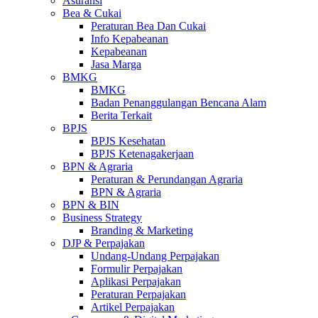
Asuransi
Bea & Cukai
Peraturan Bea Dan Cukai
Info Kepabeanan
Kepabeanan
Jasa Marga
BMKG
BMKG
Badan Penanggulangan Bencana Alam
Berita Terkait
BPJS
BPJS Kesehatan
BPJS Ketenagakerjaan
BPN & Agraria
Peraturan & Perundangan Agraria
BPN & Agraria
BPN & BIN
Business Strategy
Branding & Marketing
DJP & Perpajakan
Undang-Undang Perpajakan
Formulir Perpajakan
Aplikasi Perpajakan
Peraturan Perpajakan
Artikel Perpajakan